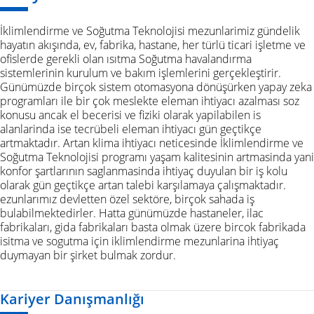
İklimlendirme ve Soğutma Teknolojisi mezunlarimiz gündelik
hayatın akışında, ev, fabrika, hastane, her türlü ticari işletme ve
ofislerde gerekli olan ısıtma Soğutma havalandırma
sistemlerinin kurulum ve bakım işlemlerini gerçekleştirir.
Günümüzde birçok sistem otomasyona dönüşürken yapay zeka
programları ile bir çok meslekte eleman ihtiyacı azalması soz
konusu ancak el becerisi ve fiziki olarak yapilabilen is
alanlarinda ise tecrübeli eleman ihtiyacı gün geçtikçe
artmaktadır. Artan klima ihtiyacı neticesinde İklimlendirme ve
Soğutma Teknolojisi programı yaşam kalitesinin artmasinda yani
konfor şartlarının saglanmasinda ihtiyaç duyulan bir iş kolu
olarak gün geçtikçe artan talebi karşılamaya çalışmaktadır.
ezunlarımız devletten özel sektöre, birçok sahada iş
bulabilmektedirler. Hatta günümüzde hastaneler, ilac
fabrikaları, gida fabrikaları basta olmak üzere bircok fabrikada
isitma ve sogutma için iklimlendirme mezunlarina ihtiyaç
duymayan bir şirket bulmak zordur.
Kariyer Danışmanlığı