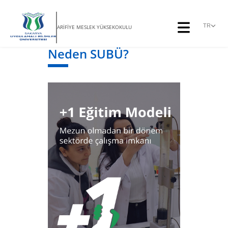
TR
ARİFİYE MESLEK YÜKSEKOKULU
Neden SUBÜ?