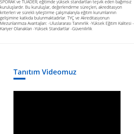
SPORAK ve TUADER; eğitimde yüksek standartları teşvik eden bağımsız
kuruluşlardır. Bu kuruluşlar, değerlendirme süreçleri, akreditasyon
kriterleri ve sürekli iyileştirme çalışmalarıyla eğitim kurumlarının
gelişimine katkıda bulunmaktadırlar. TYÇ ve Akreditasyonun
Mezunlarımıza Avantajları: -Uluslararası Tanınırlık -Yüksek Eğitim Kalitesi -
Kariyer Olanakları -Yüksek Standartlar -Güvenilirlik
Tanıtım Videomuz