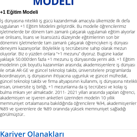
+1 Eğitim Modeli
İş dünyasına nitelikli iş gücü kazandırmak amacıyla ülkemizde ilk defa
uygulanan +1 Eğitim Modelini geliştirdik. Bu modelle öğrencilerimiz
işletmelerde bir dönem tam zamanlı çalışarak uygulamalı eğitim alıyorlar
ve önlisans, lisans ve lisansüstü düzeyinde eğitimlerinin son bir
dönemini işletmelerde tam zamanlı çalışarak öğrenciyken iş dünyası
deneyimi kazanıyorlar. Böylelikle iş tecrübesine sahip olarak mezun
oluyorlar. Biz o yüzden onlara “+1 mezunu” diyoruz. Bugüne kadar
yaklaşık 50.000’den fazla +1 mezunu iş dünyasında yerini aldı. +1 Eğitim
modelinin çok boyutlu kazanımları arasında; akademisyenlere iş dünyası
ile ortak AR-GE ve güncel teknoloji takibi, üniversitelere programlarda
koordinasyon, iş dünyasının ihtiyacına uygunluk ve güncel müfredat,
güncel teknoloji takibi ve firma altyapısının kullanımı, iş dünyasına nitelikli
insan, üniversite iş birliği, +1 mezunlarına da iş tecrübesi ve kolay iş
bulma imkanı yer almaktadır. 2011- 2021 yılları arasında yapılan öğrenci,
akademisyen ve işveren anketleri üzerinden modelin 10 yıllık
memnuniyet ortalamasına bakıldığında öğrencilere %94, akademisyenler
%89 ve işverenlere de %89 oranında yüksek memnuniyet sağladığı
görülmüştür..
Kariyer Olanakları