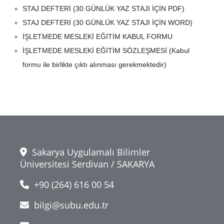
Dosyalar
STAJ DEFTERİ (30 GÜNLÜK YAZ STAJI İÇİN PDF)
STAJ DEFTERİ (30 GÜNLÜK YAZ STAJI İÇİN WORD)
İŞLETMEDE MESLEKİ EĞİTİM KABUL FORMU
İŞLETMEDE MESLEKİ EĞİTİM SÖZLEŞMESİ (Kabul
formu ile birlikte çıktı alınması gerekmektedir)
Sakarya Uygulamalı Bilimler
Üniversitesi Serdivan / SAKARYA
+90 (264) 616 00 54
bilgi@subu.edu.tr